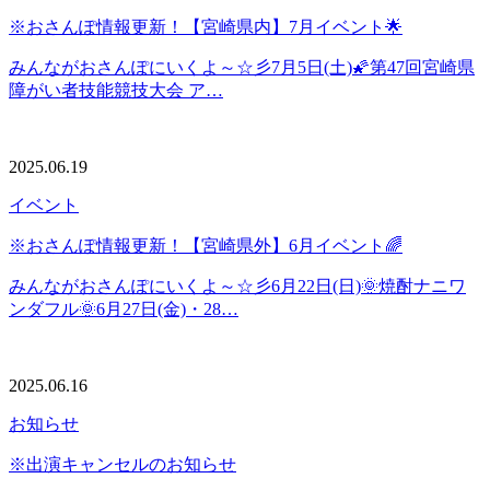
※おさんぽ情報更新！【宮崎県内】7月イベント🌟
みんながおさんぽにいくよ～☆彡7月5日(土)🌠第47回宮崎県
障がい者技能競技大会 ア…
2025.06.19
イベント
※おさんぽ情報更新！【宮崎県外】6月イベント🌈
みんながおさんぽにいくよ～☆彡6月22日(日)🌞焼酎ナニワ
ンダフル🌞6月27日(金)・28…
2025.06.16
お知らせ
※出演キャンセルのお知らせ