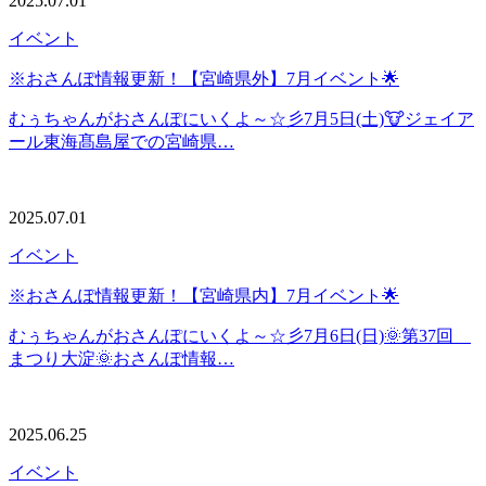
2025.07.01
イベント
※おさんぽ情報更新！【宮崎県外】7月イベント🌟
むぅちゃんがおさんぽにいくよ～☆彡7月5日(土)🐮ジェイア
ール東海髙島屋での宮崎県…
2025.07.01
イベント
※おさんぽ情報更新！【宮崎県内】7月イベント🌟
むぅちゃんがおさんぽにいくよ～☆彡7月6日(日)🌞第37回
まつり大淀🌞おさんぽ情報…
2025.06.25
イベント