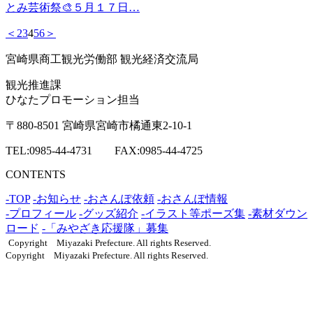
とみ芸術祭🎨５月１７日…
＜
2
3
4
5
6
＞
宮崎県商工観光労働部 観光経済交流局
観光推進課
ひなたプロモーション担当
〒880-8501 宮崎県宮崎市橘通東2-10-1
TEL:0985-44-4731 FAX:0985-44-4725
CONTENTS
-TOP
-お知らせ
-おさんぽ依頼
-おさんぽ情報
-プロフィール
-グッズ紹介
-イラスト等ポーズ集
-素材ダウン
ロード
-「みやざき応援隊」募集
Copyright Miyazaki Prefecture. All rights Reserved.
Copyright Miyazaki Prefecture. All rights Reserved.